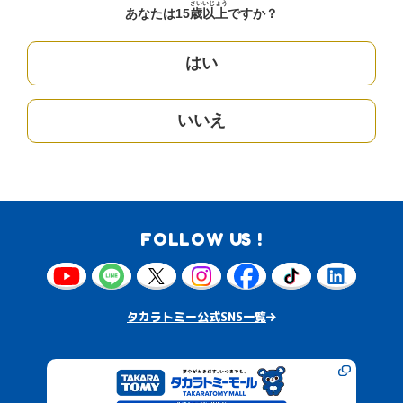
さい
いじょう
あなたは15
歳
以上
ですか？
はい
いいえ
FOLLOW US !
タカラトミー公式SNS一覧