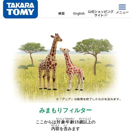
公式ショッピング
メニュー
検索
English
サイト
みまもりフィルター
たいしょうねんれい
さい
いじょう
ここからは
対象年齢
15
歳
以上
の
ないよう
ふく
内容
を
含
みます