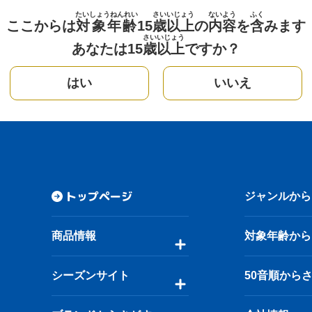
たいしょうねんれい
さい
いじょう
ないよう
ふく
ここからは
対象年齢
15
歳
以上
の
内容
を
含
みます
さい
いじょう
あなたは15
歳
以上
ですか？
はい
いいえ
トップページ
ジャンルから
商品情報
対象年齢から
シーズンサイト
50音順から