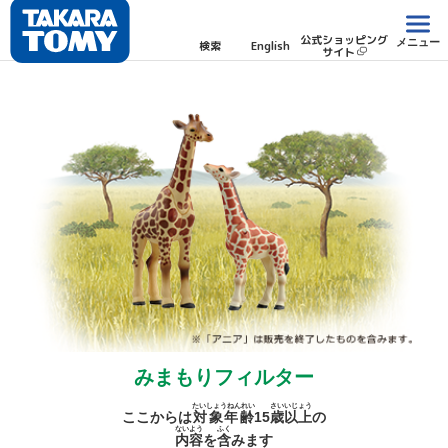
公式ショッピング
メニュー
検索
English
サイト
みまもりフィルター
たいしょうねんれい
さい
いじょう
ここからは
対象年齢
15
歳
以上
の
ないよう
ふく
内容
を
含
みます