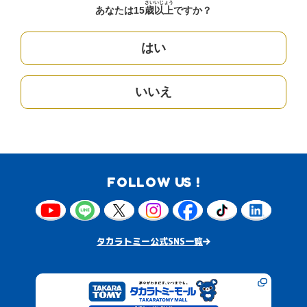
さい
いじょう
あなたは15
歳
以上
ですか？
はい
いいえ
FOLLOW US !
タカラトミー公式SNS一覧