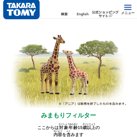
公式ショッピング
メニュー
検索
English
サイト
みまもりフィルター
たいしょうねんれい
さい
いじょう
ここからは
対象年齢
15
歳
以上
の
ないよう
ふく
内容
を
含
みます