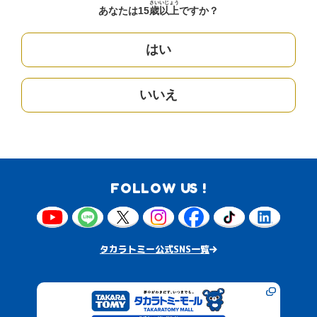
さい
いじょう
あなたは15
歳
以上
ですか？
はい
いいえ
FOLLOW US !
タカラトミー公式SNS一覧