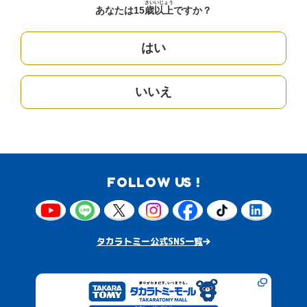
さい
いじょう
あなたは15
歳
以上
ですか？
はい
いいえ
FOLLOW US !
タカラトミー公式SNS一覧