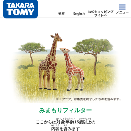
公式ショッピング
メニュー
検索
English
サイト
みまもりフィルター
たいしょうねんれい
さい
いじょう
ここからは
対象年齢
15
歳
以上
の
ないよう
ふく
内容
を
含
みます