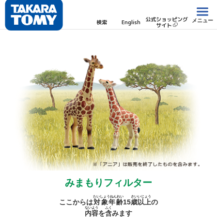
公式ショッピング
メニュー
検索
English
サイト
みまもりフィルター
たいしょうねんれい
さい
いじょう
ここからは
対象年齢
15
歳
以上
の
ないよう
ふく
内容
を
含
みます