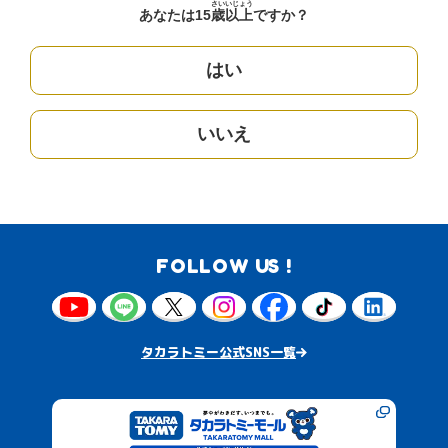
さい
いじょう
あなたは15
歳
以上
ですか？
はい
いいえ
FOLLOW US !
タカラトミー公式SNS一覧