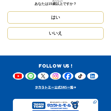
さい
いじょう
あなたは15
歳
以上
ですか？
はい
いいえ
FOLLOW US !
タカラトミー公式SNS一覧