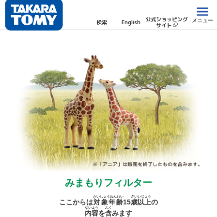
公式ショッピング
メニュー
検索
English
サイト
みまもりフィルター
たいしょうねんれい
さい
いじょう
ここからは
対象年齢
15
歳
以上
の
ないよう
ふく
内容
を
含
みます