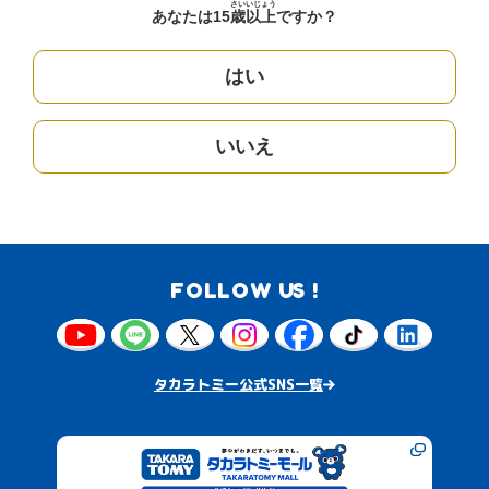
さい
いじょう
あなたは15
歳
以上
ですか？
はい
いいえ
FOLLOW US !
タカラトミー公式SNS一覧