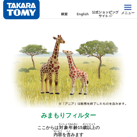
公式ショッピング
メニュー
検索
English
サイト
みまもりフィルター
たいしょうねんれい
さい
いじょう
ここからは
対象年齢
15
歳
以上
の
ないよう
ふく
内容
を
含
みます