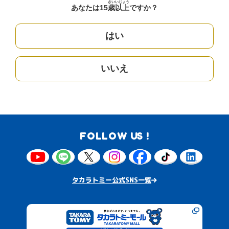
さい
いじょう
あなたは15
歳
以上
ですか？
はい
いいえ
FOLLOW US !
タカラトミー公式SNS一覧