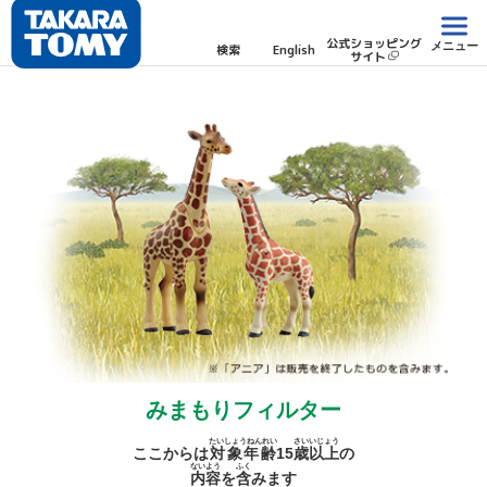
公式ショッピング
メニュー
検索
English
サイト
みまもりフィルター
たいしょうねんれい
さい
いじょう
ここからは
対象年齢
15
歳
以上
の
ないよう
ふく
内容
を
含
みます