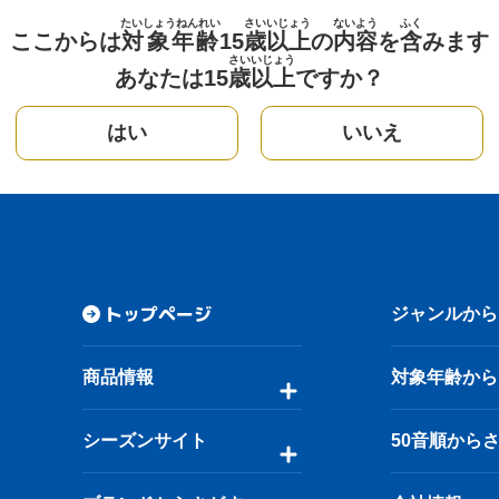
たいしょうねんれい
さい
いじょう
ないよう
ふく
ここからは
対象年齢
15
歳
以上
の
内容
を
含
みます
さい
いじょう
あなたは15
歳
以上
ですか？
はい
いいえ
トップページ
ジャンルから
商品情報
対象年齢から
シーズンサイト
50音順から