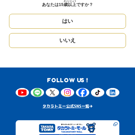
さい
いじょう
あなたは15
歳
以上
ですか？
はい
いいえ
FOLLOW US !
タカラトミー公式SNS一覧