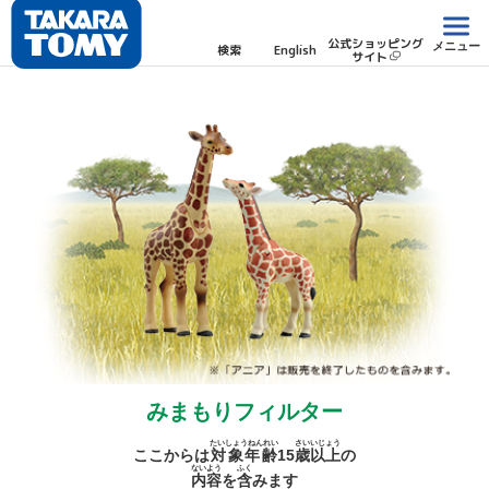
公式ショッピング
メニュー
検索
English
サイト
みまもりフィルター
たいしょうねんれい
さい
いじょう
ここからは
対象年齢
15
歳
以上
の
ないよう
ふく
内容
を
含
みます