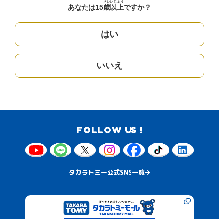
さい
いじょう
あなたは15
歳
以上
ですか？
はい
いいえ
FOLLOW US !
タカラトミー公式SNS一覧