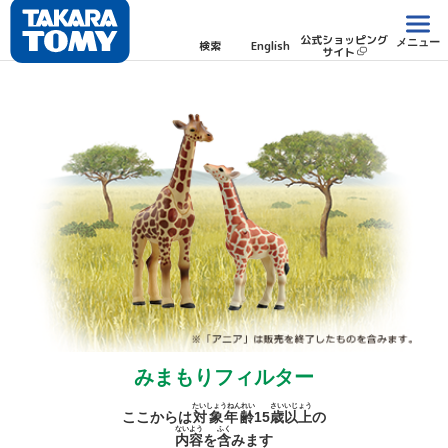
公式ショッピング
メニュー
検索
English
サイト
みまもりフィルター
たいしょうねんれい
さい
いじょう
ここからは
対象年齢
15
歳
以上
の
ないよう
ふく
内容
を
含
みます