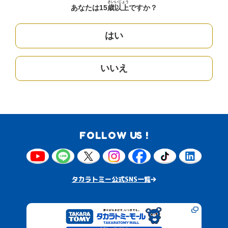
さい
いじょう
あなたは15
歳
以上
ですか？
はい
いいえ
FOLLOW US !
タカラトミー公式SNS一覧