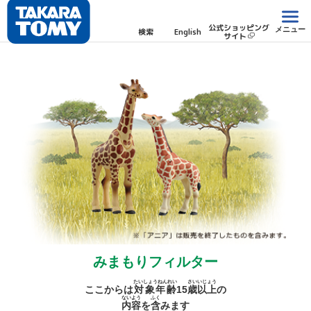
公式ショッピング
メニュー
検索
English
サイト
みまもりフィルター
たいしょうねんれい
さい
いじょう
ここからは
対象年齢
15
歳
以上
の
ないよう
ふく
内容
を
含
みます