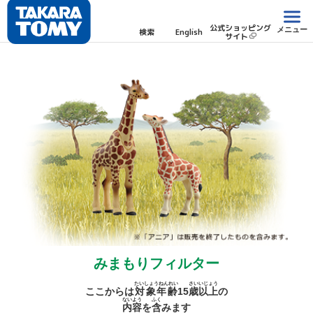
公式ショッピング
メニュー
検索
English
サイト
みまもりフィルター
たいしょうねんれい
さい
いじょう
ここからは
対象年齢
15
歳
以上
の
ないよう
ふく
内容
を
含
みます