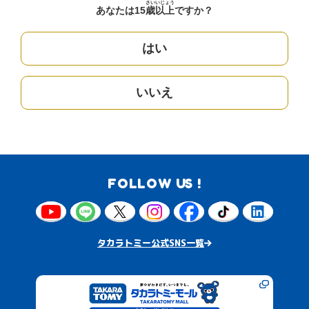
さい
いじょう
あなたは15
歳
以上
ですか？
はい
いいえ
FOLLOW US !
タカラトミー公式SNS一覧