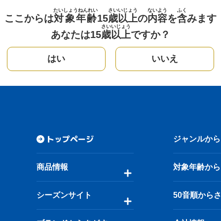
たいしょうねんれい
さい
いじょう
ないよう
ふく
ここからは
対象年齢
15
歳
以上
の
内容
を
含
みます
さい
いじょう
あなたは15
歳
以上
ですか？
はい
いいえ
トップページ
ジャンルから
商品情報
対象年齢から
シーズンサイト
50音順から