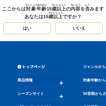
たいしょうねんれい
さい
いじょう
ないよう
ふく
ここからは
対象年齢
15
歳
以上
の
内容
を
含
みます
さい
いじょう
あなたは15
歳
以上
ですか？
はい
いいえ
トップページ
ジャンルから
商品情報
対象年齢から
シーズンサイト
50音順から