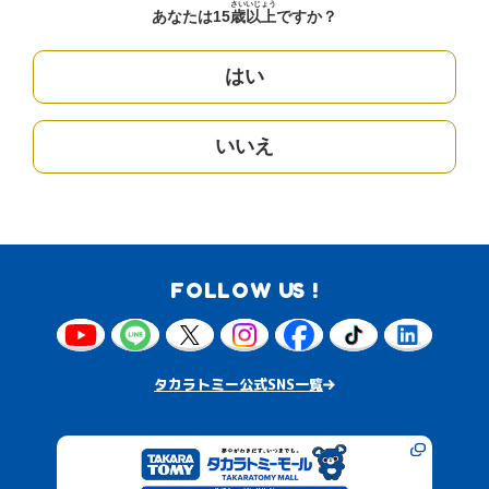
さい
いじょう
あなたは15
歳
以上
ですか？
はい
いいえ
FOLLOW US !
タカラトミー公式SNS一覧