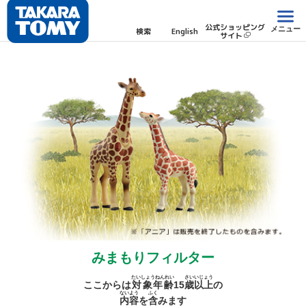
公式ショッピング
メニュー
検索
English
サイト
みまもりフィルター
たいしょうねんれい
さい
いじょう
ここからは
対象年齢
15
歳
以上
の
ないよう
ふく
内容
を
含
みます