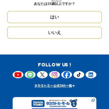
さい
いじょう
あなたは15
歳
以上
ですか？
はい
いいえ
FOLLOW US !
タカラトミー公式SNS一覧