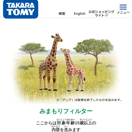
公式ショッピング
メニュー
検索
English
サイト
みまもりフィルター
たいしょうねんれい
さい
いじょう
ここからは
対象年齢
15
歳
以上
の
ないよう
ふく
内容
を
含
みます