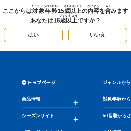
たいしょうねんれい
さい
いじょう
ないよう
ふく
ここからは
対象年齢
15
歳
以上
の
内容
を
含
みます
さい
いじょう
あなたは15
歳
以上
ですか？
はい
いいえ
トップページ
ジャンルから
商品情報
対象年齢から
シーズンサイト
50音順から