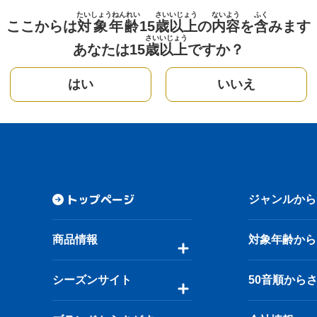
たいしょうねんれい
さい
いじょう
ないよう
ふく
ここからは
対象年齢
15
歳
以上
の
内容
を
含
みます
さい
いじょう
あなたは15
歳
以上
ですか？
はい
いいえ
トップページ
ジャンルから
商品情報
対象年齢から
シーズンサイト
50音順から