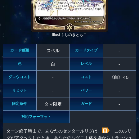
Illust ふじのきともこ
カード種類
スペル
カードタイプ
-
色
白
レベル
-
グロウコスト
-
コスト
《白》×５
リミット
-
パワー
-
限定条件
タマ限定
ガード
-
対応フォーマット
ターン終了時まで、あなたのセンタールリグは「
：このルリ
グがアタックしたとき、あなたのシグニ１体を場からトラッシュ