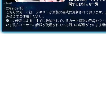
Illust 希
関するお知らせ一覧
2022-09-16
こちらのカードは、テキストが最新の書式に更新されております。
み替えてご使用ください。
※この更新による、すでに告知されているカード個別のFAQやウ
いま現在ユーザーの皆様が使用されている通りの挙動がそのまま継