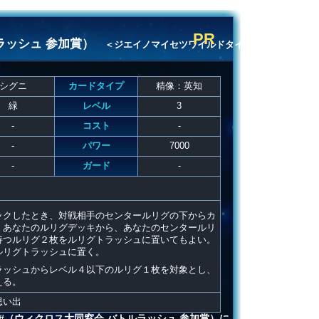
PR
ラッシュ 参加賞）
＜ジエイノマイセツワイルドタイ
シグニ
カードタイプ
精像：英知
緑
レベル
3
-
コスト
-
-
パワー
7000
-
ガード
-
ックしたとき、対戦相手のセンタールリグの下からカ
、あなたのルリグデッキから、あなたのセンタールリ
持つルリグ２枚をルリグトラッシュに置いてもよい。
ルリグトラッシュに置く。
ラッシュからレベル４以下のルリグ１枚を対象とし、
える。
思い出
#（ウィクロス大同窓会 バトルラッシュ 参加賞）に