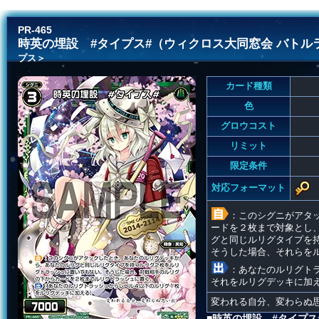
PR-465
時英の埋設 #タイプス#（ウィクロス大同窓会 バトル
プス＞
カード種類
色
グロウコスト
リミット
限定条件
対応フォーマット
：このシグニがアタ
ードを２枚まで対象とし
グと同じルリグタイプを
そうした場合、それらを
：あなたのルリグト
それをルリグデッキに加
変われる自分、変わらぬ
■時英の埋設 #タイプス