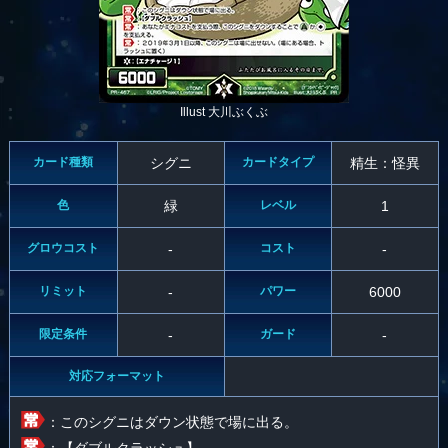
Illust 大川ぶくぶ
カード種類
シグニ
カードタイプ
精生：怪異
色
緑
レベル
1
グロウコスト
-
コスト
-
リミット
-
パワー
6000
限定条件
-
ガード
-
対応フォーマット
：このシグニはダウン状態で場に出る。