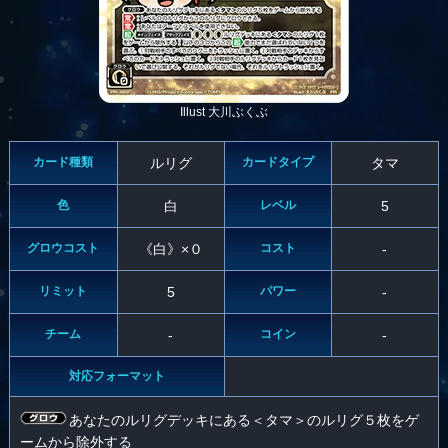
Illust 大川ぶくぶ
カード種類
ルリグ
カードタイプ
タマ
色
白
レベル
5
グロウコスト
《白》×０
コスト
-
リミット
5
パワー
-
チーム
-
コイン
-
対応フォーマット
あなたのルリグデッキにある＜タマ＞のルリグ５枚をゲ
ームから除外する