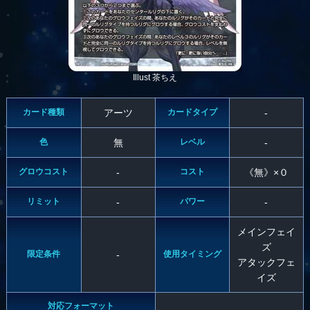
Illust 茶ちえ
カード種類
アーツ
カードタイプ
-
色
無
レベル
-
グロウコスト
-
コスト
《無》×０
リミット
-
パワー
-
メインフェイ
ズ
限定条件
-
使用タイミング
アタックフェ
イズ
対応フォーマット