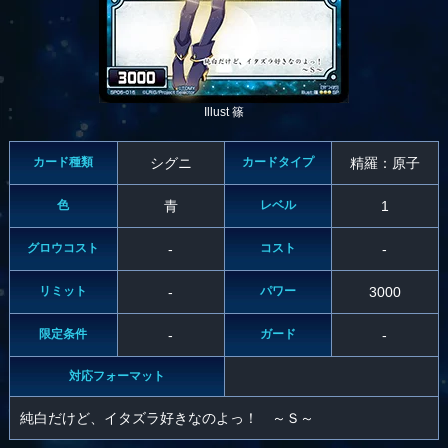
Illust 篠
カード種類
シグニ
カードタイプ
精羅：原子
色
青
レベル
1
グロウコスト
-
コスト
-
リミット
-
パワー
3000
限定条件
-
ガード
-
対応フォーマット
純白だけど、イタズラ好きなのよっ！ ～Ｓ～