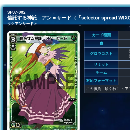
SP07-002
信託する神託 アン＝サード（「selector spread WI
タクアンサード＞
カード種類
色
《
グロウコスト
《
リミット
チーム
対応フォーマット
この勝負、頂くわ！ ～ア