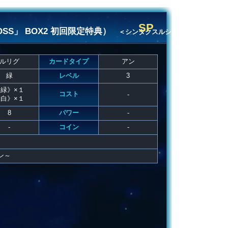
SP
XOSS」 BOX2 初回限定特典）
＜シンタクスルシン
ルリグ
カードタイプ
アン
緑
レベル
3
緑》×１
コスト
-
白》×１
8
パワー
-
-
コイン
-
ン～