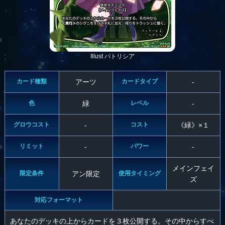
Illust パトリシア
カード種類
アーツ
カードタイプ
-
色
緑
レベル
-
グロウコスト
-
コスト
《緑》×１
リミット
-
パワー
-
メインフェイ
限定条件
アン限定
使用タイミング
ズ
対応フォーマット
あなたのデッキの上からカードを３枚公開する。その中からすべ