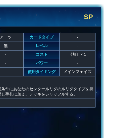
SP
アーツ
カードタイプ
-
無
レベル
-
-
コスト
《無》×１
-
パワー
-
-
使用タイミング
メインフェイズ
定条件にあなたのセンタールリグのルリグタイプを持
開し手札に加え、デッキをシャッフルする。