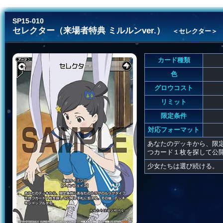
SP15-010
セレクター（来場者特典 ミルルンver.）
＜セレクター＞
カード種類
色
グロウコスト
リミット
限定条件
対応フォーマット
あなたのデッキから、限
つカード１枚を探して公
少女たちは選び続ける。