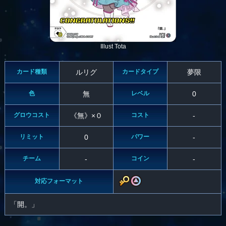
Illust Tota
カード種類
ルリグ
カードタイプ
夢限
色
無
レベル
0
グロウコスト
《無》×０
コスト
-
リミット
0
パワー
-
チーム
-
コイン
-
対応フォーマット
「開。」