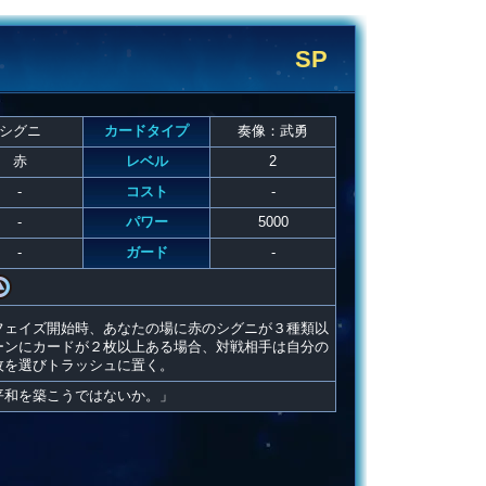
SP
シグニ
カードタイプ
奏像：武勇
赤
レベル
2
-
コスト
-
-
パワー
5000
-
ガード
-
フェイズ開始時、あなたの場に赤のシグニが３種類以
ーンにカードが２枚以上ある場合、対戦相手は自分の
枚を選びトラッシュに置く。
平和を築こうではないか。」