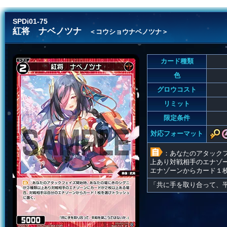
SPDi01-75
紅将 ナベノツナ
＜コウショウナベノツナ＞
カード種類
色
グロウコスト
リミット
限定条件
対応フォーマット
：あなたのアタック
上あり対戦相手のエナゾ
エナゾーンからカード１
「共に手を取り合って、