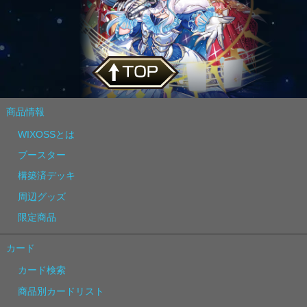
商品情報
WIXOSSとは
ブースター
構築済デッキ
周辺グッズ
限定商品
カード
カード検索
商品別カードリスト