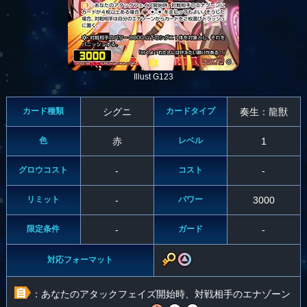
Illust G123
カード種類
シグニ
カードタイプ
奏生：龍獣
色
赤
レベル
1
グロウコスト
-
コスト
-
リミット
-
パワー
3000
限定条件
-
ガード
-
対応フォーマット
：あなたのアタックフェイズ開始時、対戦相手のエナゾーン