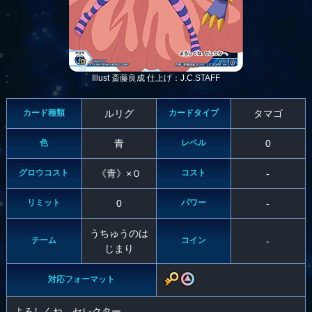
Illust 斎藤良成 仕上げ：J.C.STAFF
カード種類
ルリグ
カードタイプ
タマゴ
色
青
レベル
0
グロウコスト
《青》×０
コスト
-
リミット
0
パワー
-
うちゅうのは
チーム
コイン
-
じまり
対応フォーマット
よろしくね、セレクター。