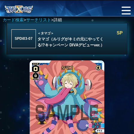
カード検索
>
サーチリスト
>詳細
SP
＜タマゴ＞
SPDi03-07
タマゴ（ルリグがキミの元にやってく
る!?キャンペーン DIVAデビューver.）