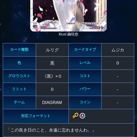
Illust 繭咲悠
カード種類
ルリグ
カードタイプ
ムジカ
色
黒
レベル
0
グロウコスト
《黒》×０
コスト
-
リミット
0
パワー
-
チーム
DIAGRAM
コイン
-
対応フォーマット
「この良き日のこと、永遠に忘れませんわ。」