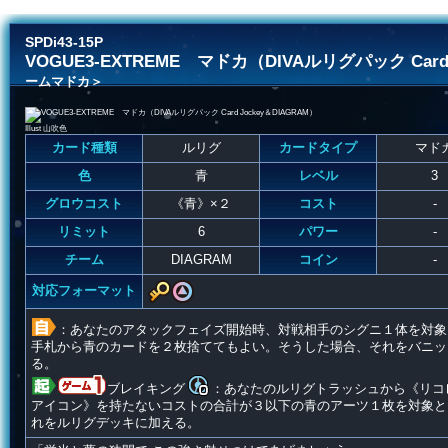
SPDi43-15P
VOGUE3-EXTREME マドカ（DIVAルリグパック Card 
ームマドカ＞
Illust 山吹色
カード種類
ルリグ
カードタイプ
マド
色
青
レベル
3
グロウコスト
《青》×２
コスト
-
リミット
6
パワー
-
チーム
DIAGRAM
コイン
-
対応フォーマット
：あなたのアタックフェイズ開始時、対戦相手のシグニ１体を対象
手札から青のカードを２枚捨ててもよい。そうした場合、それをバニッ
る。
ブレイキング
：あなたのルリグトラッシュから《リコ
アイコン》を持たないコストの合計が３以下の青のアーツ１枚を対象と
れをルリグデッキに加える。