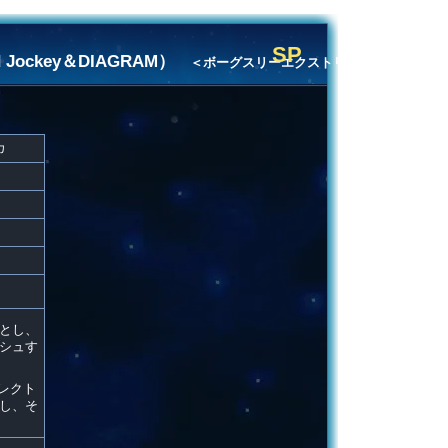
SP
Jockey＆DIAGRAM）
＜ボーグスリーエクストリ
カ
とし、
シュす
レクト
し、そ