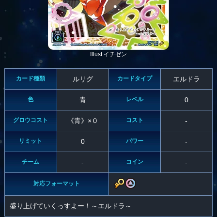
Illust イチゼン
カード種類
ルリグ
カードタイプ
エルドラ
色
青
レベル
0
グロウコスト
《青》×０
コスト
-
リミット
0
パワー
-
チーム
-
コイン
-
対応フォーマット
盛り上げていくっすよー！～エルドラ～