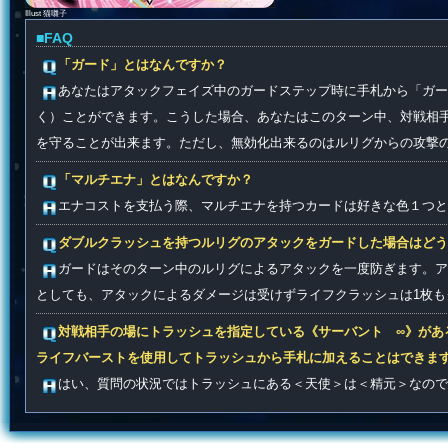
Illust 猫囃子
■FAQ
「ガード」とはなんですか？
あなたはアタックフェイズ中のガードステップ時に手札から「ガ
く）ことができます。こうした場合、あなたはこのターン中、対戦相
を守ることが出来ます。ただし、無効化出来るのはルリグからの攻撃
「マルチエナ」とはなんですか？
エナコストを支払う際、マルチエナを持つカードは好きな色１つと
ダブルクラッシュを持つルリグのアタックをガードした場合はどう
ガードはそのターン中のルリグによるアタックを一度防ぎます。ア
としても、アタックによるダメージは受けずライフクラッシュは1枚も
対戦相手の場にトラッシュを指定している《サーバント ∞》があ
ライフバーストを使用してトラッシュから手札に加えることはできま
はい、質問の状況ではトラッシュにある＜天使＞は＜精元＞なの