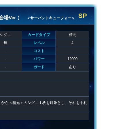
SP
場Ver.）
＜サーバントキューフォー＞
シグニ
カードタイプ
精元
無
レベル
4
-
コスト
-
-
パワー
12000
-
ガード
あり
ュから＜精元＞のシグニ１枚を対象とし、それを手札