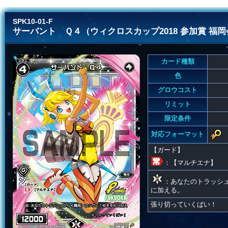
SPK10-01-F
サーバント Ｑ４（ウィクロスカップ2018 参加賞 福岡会
カード種類
色
グロウコスト
リミット
限定条件
対応フォーマット
【ガード】
：【マルチエナ】
：あなたのトラッシ
に加える。
張り切っていくばい！