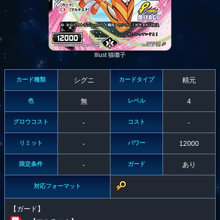
Illust 猫囃子
カード種類
シグニ
カードタイプ
精元
色
無
レベル
4
グロウコスト
-
コスト
-
リミット
-
パワー
12000
限定条件
-
ガード
あり
対応フォーマット
【ガード】