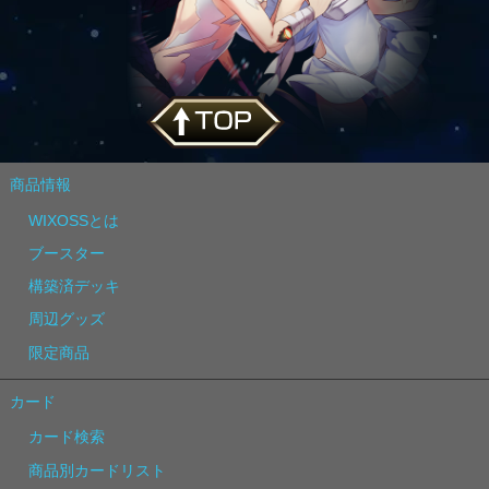
商品情報
WIXOSSとは
ブースター
構築済デッキ
周辺グッズ
限定商品
カード
カード検索
商品別カードリスト