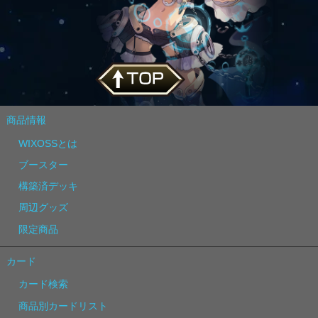
商品情報
WIXOSSとは
ブースター
構築済デッキ
周辺グッズ
限定商品
カード
カード検索
商品別カードリスト