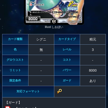
Illust しおぼい
カード種類
シグニ
カードタイプ
精元
色
無
レベル
3
グロウコスト
-
コスト
-
リミット
-
パワー
8000
限定条件
-
ガード
あり
対応フォーマット
【ガード】