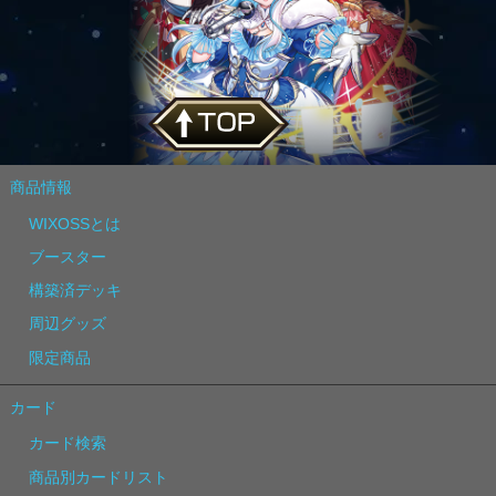
商品情報
WIXOSSとは
ブースター
構築済デッキ
周辺グッズ
限定商品
カード
カード検索
商品別カードリスト