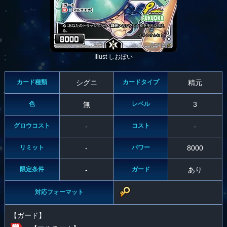
Illust しおぼい
カード種類
シグニ
カードタイプ
精元
色
無
レベル
3
グロウコスト
-
コスト
-
リミット
-
パワー
8000
限定条件
-
ガード
あり
対応フォーマット
【ガード】