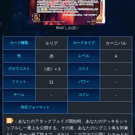
Illust しおぼい
カード種類
ルリグ
カードタイプ
カーニバル
色
赤
レベル
4
グロウコスト
《赤》×３
コスト
-
リミット
11
パワー
-
チーム
-
コイン
-
対応フォーマット
：あなたのアタックフェイズ開始時、あなたのデッキをシャ
ッフルし一番上を公開する。その後、あなたのシグニ１体を対象
とし、ターン終了時まで、それは、この方法で公開したカードが