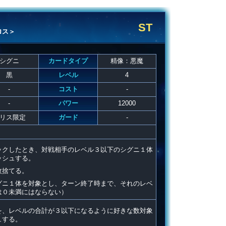
ST
ロス＞
シグニ
カードタイプ
精像：悪魔
黒
レベル
4
-
コスト
-
-
パワー
12000
リス限定
ガード
-
ックしたとき、対戦相手のレベル３以下のシグニ１体
ッシュする。
枚捨てる。
グニ１体を対象とし、ターン終了時まで、それのレベ
は０未満にはならない）
を、レベルの合計が３以下になるように好きな数対象
ュする。