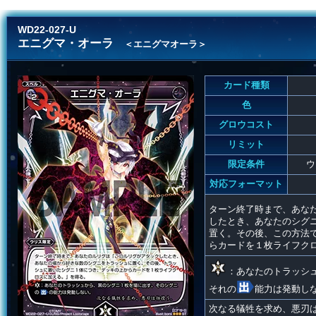
WD22-027-U
エニグマ・オーラ
＜エニグマオーラ＞
カード種類
色
グロウコスト
リミット
限定条件
ウ
対応フォーマット
ターン終了時まで、あな
したとき、あなたのシグ
置く。その後、この方法
らカードを１枚ライフク
：あなたのトラッシ
それの
能力は発動し
次なる犠牲を求め、悪刃