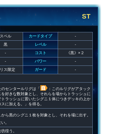
ST
スペル
カードタイプ
-
黒
レベル
-
-
コスト
《黒》×２
-
パワー
-
リス限定
ガード
-
たのセンタールリグは「
：このルリグがアタック
ニを好きな数対象とし、それらを場からトラッシュに
でトラッシュに置いたシグニ１体につきデッキの上か
ロスに加える。」を得る。
ュから黒のシグニ１枚を対象とし、それを場に出す。
ない。
は彷徨う。