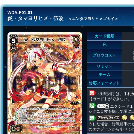
WDA-F01-01
炎・タマヨリヒメ・伍改
＜エンタマヨリヒメゴカイ＞
カード種類
色
《
グロウコスト
《
リミット
チーム
対応フォーマット
：対戦相手は、手札
【ガード】ができない。
エクシード１
シグニ１枚を探して場に
うした場合、対戦相手の
のエナゾーンからすべて