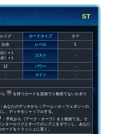
ST
ルリグ
カードタイプ
タマ
白赤
レベル
5
白》×１
コスト
-
赤》×１
12
パワー
-
-
コイン
-
から
を持つカードを追加で１枚捨てないかぎり
：あなたのデッキから＜アーム＞か＜ウェポン＞の
出し、デッキをシャッフルする。
：手札から《アーク・オーラ》を１枚捨てる。そ
センタールリグとすべてのシグニをダウンし、あなた
のカードをトラッシュに置く。