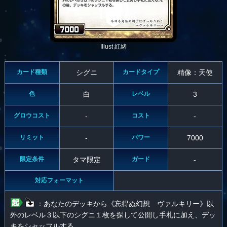
Illust 紅緒
カード種類
シグニ
カードタイプ
精像：天使
色
白
レベル
3
グロウコスト
-
コスト
-
リミット
-
パワー
7000
限定条件
タマ限定
ガード
-
対応フォーマット
：あなたのデッキから《忘得ぬ幻想 ヴァルキリー》以
外のレベル３以下のシグニ１枚を探して公開し手札に加え、デッ
キをシャッフルする。