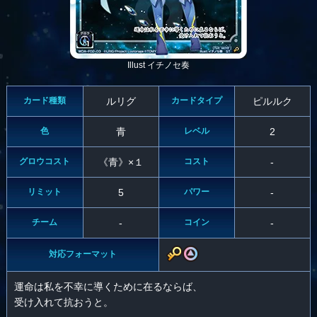
Illust イチノセ奏
カード種類
ルリグ
カードタイプ
ピルルク
色
青
レベル
2
グロウコスト
《青》×１
コスト
-
リミット
5
パワー
-
チーム
-
コイン
-
対応フォーマット
運命は私を不幸に導くために在るならば、
受け入れて抗おうと。