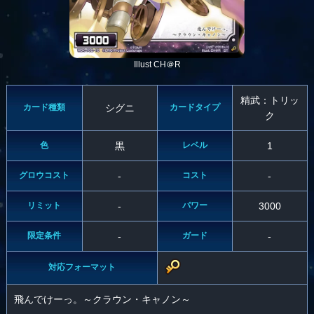
Illust CH＠R
精武：トリッ
カード種類
シグニ
カードタイプ
ク
色
黒
レベル
1
グロウコスト
-
コスト
-
リミット
-
パワー
3000
限定条件
-
ガード
-
対応フォーマット
飛んでけーっ。～クラウン・キャノン～