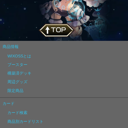
商品情報
WIXOSSとは
ブースター
構築済デッキ
周辺グッズ
限定商品
カード
カード検索
商品別カードリスト