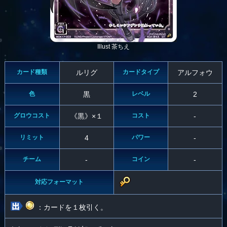
Illust 茶ちえ
カード種類
ルリグ
カードタイプ
アルフォウ
色
黒
レベル
2
グロウコスト
《黒》×１
コスト
-
リミット
4
パワー
-
チーム
-
コイン
-
対応フォーマット
：カードを１枚引く。