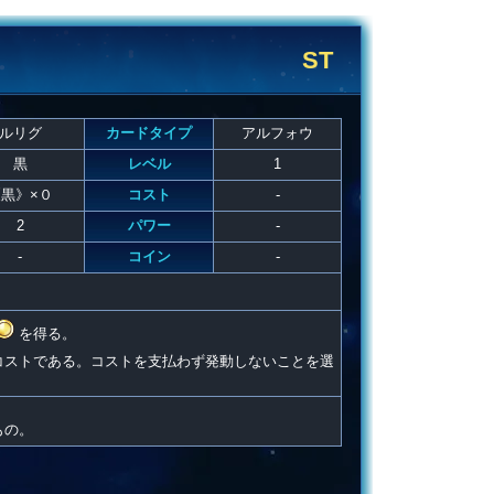
ST
ルリグ
カードタイプ
アルフォウ
黒
レベル
1
黒》×０
コスト
-
2
パワー
-
-
コイン
-
を得る。
コストである。コストを支払わず発動しないことを選
もの。