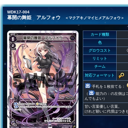
WDK17-004
幕開の舞姫 アルフォウ
＜マクアキノマイヒメアルフォウ＞
カード種類
色
グロウコスト
《
リミット
チーム
対応フォーマット
手札を１枚捨てる：
（
能力の：の左側は
んでもよい）
甘い言葉優しい言葉。
けれど願いに代償はつき